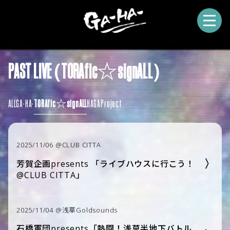
PAST LIVE (TORAfic☆signALL)
ALL
GA-HA-
TORAfic☆signALL
HAGA Project
2025/11/06 @CLUB CITTA
芳賀企画presents 「ライブハウスに行こう！
@CLUB CITTA」
2025/11/04 @浅草Goldsounds
石橋軍団presents「熱闘！浅草半地下バトル