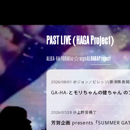
PAST LIVE (HAGA Project)
ALL
GA-HA-
TORAfic☆signALL
HAGA Project
2026/08/01 @ジョンノビレッジ(新潟県長岡
GA-HA-とモリちゃんの健ちゃん の
2026/07/28 @上野音横丁
芳賀企画 presents「SUMMER GAT