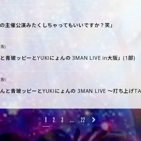
 EDGEの主催公演みたくしちゃってもいいですか？笑」
大阪)
んと青玻ッピーとYUKIにょんの 3MAN LIVE in大阪」(1部)
大阪)
ちゃんと青玻ッピーとYUKIにょんの 3MAN LIVE ～打ち上げTA
1
2
3
…
22