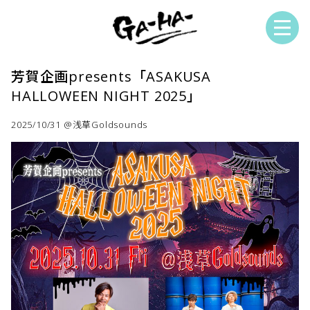
芳賀企画presents「ASAKUSA
HALLOWEEN NIGHT 2025」
2025/10/31 @浅草Goldsounds