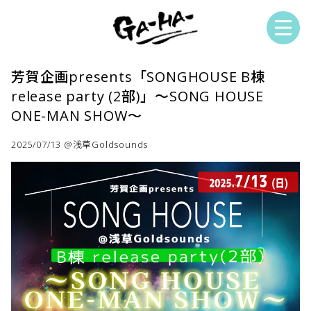
芳賀企画presents「SONGHOUSE B棟
release party (2部)」～SONG HOUSE
ONE-MAN SHOW～
2025/07/13 @浅草Goldsounds