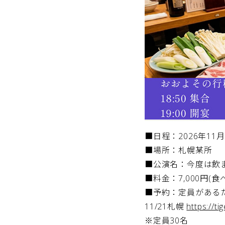
■日程：2026年11月
■場所：札幌某所
■公演名：今度は飲まない?
■料金：7,000円(食
■予約：定員がある
11/21札幌
https://t
※定員30名