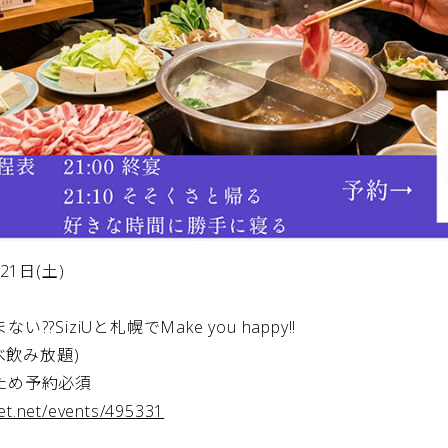
21日(土)
?SiziUと札幌でMake you happy!!
べ飲み放題)
ため予約必須
iget.net/events/495331